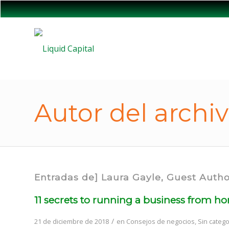
Autor del archi
Entradas de] Laura Gayle, Guest Aut
11 secrets to running a business from h
/
21 de diciembre de 2018
en
Consejos de negocios
,
Sin catego