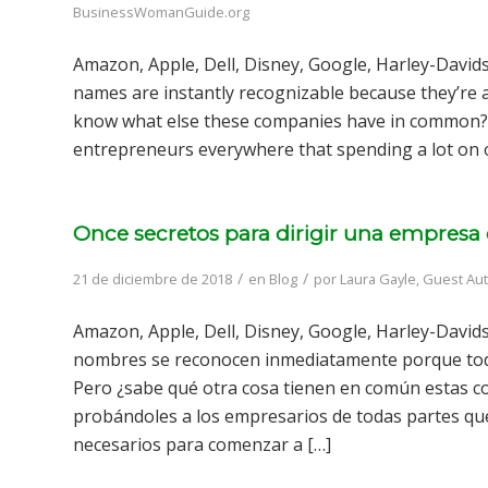
BusinessWomanGuide.org
Amazon, Apple, Dell, Disney, Google, Harley-David
names are instantly recognizable because they’re a
know what else these companies have in common? 
entrepreneurs everywhere that spending a lot on o
Once secretos para dirigir una empresa
/
/
21 de diciembre de 2018
en
Blog
por
Laura Gayle, Guest A
Amazon, Apple, Dell, Disney, Google, Harley-Davids
nombres se reconocen inmediatamente porque todo
Pero ¿sabe qué otra cosa tienen en común estas
probándoles a los empresarios de todas partes qu
necesarios para comenzar a […]