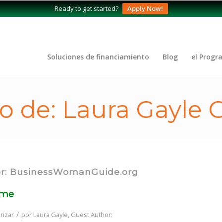
Ready to get started?
Apply Now!
Soluciones de financiamiento
Blog
el Progr
vo de: Laura Gayle
hor: BusinessWomanGuide.org
ome
/
rizar
por
Laura Gayle, Guest Author: