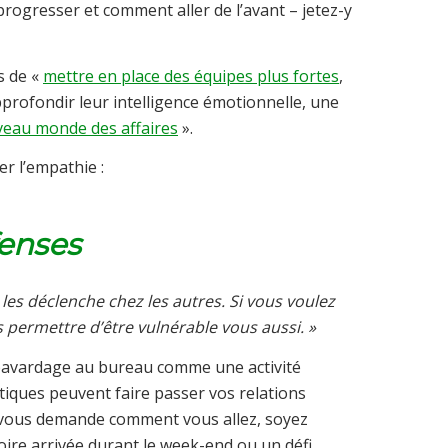
rogresser et comment aller de l’avant – jetez-y
s de «
mettre en place des équipes plus fortes
,
pprofondir leur intelligence émotionnelle, une
eau monde des affaires
».
r l’empathie :
fenses
 les déclenche chez les autres. Si vous voulez
 permettre d’être vulnérable vous aussi. »
 bavardage au bureau comme une activité
ntiques peuvent faire passer vos relations
n vous demande comment vous allez, soyez
oire arrivée durant le week-end ou un défi