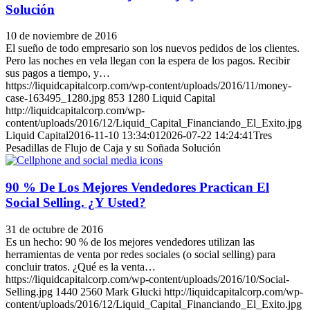
Solución
10 de noviembre de 2016
El sueño de todo empresario son los nuevos pedidos de los clientes.
Pero las noches en vela llegan con la espera de los pagos. Recibir
sus pagos a tiempo, y…
https://liquidcapitalcorp.com/wp-content/uploads/2016/11/money-
case-163495_1280.jpg
853
1280
Liquid Capital
http://liquidcapitalcorp.com/wp-
content/uploads/2016/12/Liquid_Capital_Financiando_El_Exito.jpg
Liquid Capital
2016-11-10 13:34:01
2026-07-22 14:24:41
Tres
Pesadillas de Flujo de Caja y su Soñada Solución
90 % De Los Mejores Vendedores Practican El
Social Selling. ¿Y Usted?
31 de octubre de 2016
Es un hecho: 90 % de los mejores vendedores utilizan las
herramientas de venta por redes sociales (o social selling) para
concluir tratos. ¿Qué es la venta…
https://liquidcapitalcorp.com/wp-content/uploads/2016/10/Social-
Selling.jpg
1440
2560
Mark Glucki
http://liquidcapitalcorp.com/wp-
content/uploads/2016/12/Liquid_Capital_Financiando_El_Exito.jpg