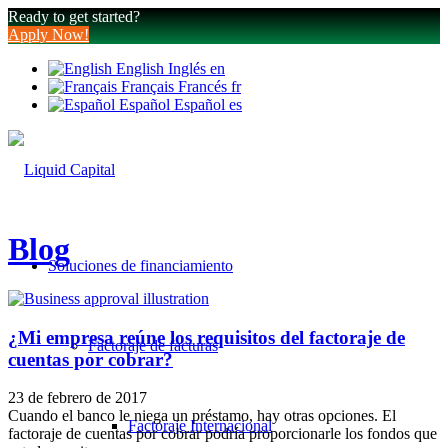
Ready to get started?
Apply Now!
English
Inglés
en
Français
Francés
fr
Español
Español
es
Blog
Soluciones de financiamiento
¿Mi empresa reúne los requisitos del factoraje de
Factoraje de facturas
cuentas por cobrar?
23 de febrero de 2017
Cuando el banco le niega un préstamo, hay otras opciones. El
Factoraje Internacional
factoraje de cuentas por cobrar podría proporcionarle los fondos que