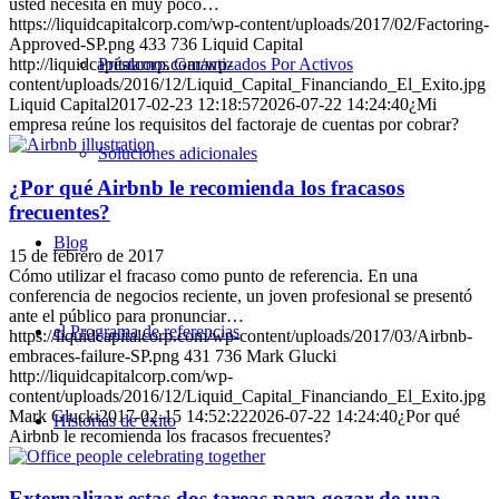
usted necesita en muy poco…
https://liquidcapitalcorp.com/wp-content/uploads/2017/02/Factoring-
Approved-SP.png
433
736
Liquid Capital
Préstamos Garantizados Por Activos
http://liquidcapitalcorp.com/wp-
content/uploads/2016/12/Liquid_Capital_Financiando_El_Exito.jpg
Liquid Capital
2017-02-23 12:18:57
2026-07-22 14:24:40
¿Mi
empresa reúne los requisitos del factoraje de cuentas por cobrar?
Soluciones adicionales
¿Por qué Airbnb le recomienda los fracasos
frecuentes?
Blog
15 de febrero de 2017
Cómo utilizar el fracaso como punto de referencia. En una
conferencia de negocios reciente, un joven profesional se presentó
ante el público para pronunciar…
el Programa de referencias
https://liquidcapitalcorp.com/wp-content/uploads/2017/03/Airbnb-
embraces-failure-SP.png
431
736
Mark Glucki
http://liquidcapitalcorp.com/wp-
content/uploads/2016/12/Liquid_Capital_Financiando_El_Exito.jpg
Mark Glucki
2017-02-15 14:52:22
2026-07-22 14:24:40
¿Por qué
Historias de éxito
Airbnb le recomienda los fracasos frecuentes?
Externalizar estas dos tareas para gozar de una