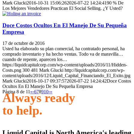
Mark Glucki
2016-10-31 15:06:26
2026-07-22 14:24:41
90 % De
Los Mejores Vendedores Practican El Social Selling. ¿Y Usted?
Doce Costos Ocultos En El Manejo De Su Pequeña
Empresa
17 de octubre de 2016
Usted ha elaborado su plan comercial, ha contratado personal, ha
comprado inventario y ha hecho ventas. Todo va de maravilla…
cuando de repente, aparecen los…
https://liquidcapitalcorp.com/wp-content/uploads/2016/11/Hidden-
Costs.png
300
481
Mark Glucki
http://liquidcapitalcorp.com/wp-
content/uploads/2016/12/Liquid_Capital_Financiando_El_Exito.jpg
Mark Glucki
2016-10-17 09:37:57
2026-07-22 14:24:42
Doce Costos
Ocultos En El Manejo De Su Pequeña Empresa
Página 8 de 11
«
‹
6
7
8
9
10
›
»
Always ready
to help.
Liquid Capital is North America's leading