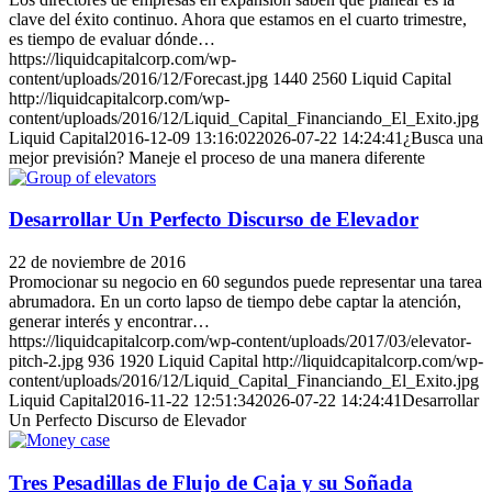
clave del éxito continuo. Ahora que estamos en el cuarto trimestre,
es tiempo de evaluar dónde…
https://liquidcapitalcorp.com/wp-
content/uploads/2016/12/Forecast.jpg
1440
2560
Liquid Capital
http://liquidcapitalcorp.com/wp-
content/uploads/2016/12/Liquid_Capital_Financiando_El_Exito.jpg
Liquid Capital
2016-12-09 13:16:02
2026-07-22 14:24:41
¿Busca una
mejor previsión? Maneje el proceso de una manera diferente
Desarrollar Un Perfecto Discurso de Elevador
22 de noviembre de 2016
Promocionar su negocio en 60 segundos puede representar una tarea
abrumadora. En un corto lapso de tiempo debe captar la atención,
generar interés y encontrar…
https://liquidcapitalcorp.com/wp-content/uploads/2017/03/elevator-
pitch-2.jpg
936
1920
Liquid Capital
http://liquidcapitalcorp.com/wp-
content/uploads/2016/12/Liquid_Capital_Financiando_El_Exito.jpg
Liquid Capital
2016-11-22 12:51:34
2026-07-22 14:24:41
Desarrollar
Un Perfecto Discurso de Elevador
Tres Pesadillas de Flujo de Caja y su Soñada