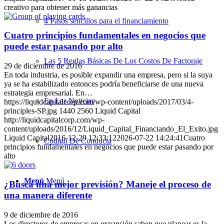
creativo para obtener más ganancias
4 Pasos sencillos para el financiamiento
Cuatro principios fundamentales en negocios que
puede estar pasando por alto
Las 5 Reglas Básicas De Los Costos De Factoraje
29 de diciembre de 2016
En toda industria, es posible expandir una empresa, pero si la suya
ya se ha estabilizado entonces podría beneficiarse de una nueva
estrategia empresarial. En…
En Las Noticias
https://liquidcapitalcorp.com/wp-content/uploads/2017/03/4-
principles-SP.jpg
1440
2560
Liquid Capital
http://liquidcapitalcorp.com/wp-
content/uploads/2016/12/Liquid_Capital_Financiando_El_Exito.jpg
Liquid Capital
2016-12-29 12:33:12
2026-07-22 14:24:41
Cuatro
Código De Conducta
principios fundamentales en negocios que puede estar pasando por
alto
Menú
Menú
¿Busca una mejor previsión? Maneje el proceso de
una manera diferente
9 de diciembre de 2016
Los directores de empresas en expansión saben que planear es la