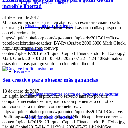
Testimonios De Clientes
increíble libertad
31 de enero de 2017
Muchos empresarios se sienten atados a su escritorio cuando se trata
Financiamientos Recientes
del manejo de las tareas administrativas. Las compañías prosperan
con el crecimiento,…
https://liquidcapitalcorp.com/wp-content/uploads/2017/01/office-
people-celebrating-together_BY-Ryg0rs.jpg
2000
3000
Mark Glucki
http://liquidcapitalcorp.com/wp-
Industrias
content/uploads/2016/12/Liquid_Capital_Financiando_El_Exito.jpg
Mark Glucki
2017-01-31 10:54:05
2026-07-22 14:24:40
Externalizar
estas dos tareas para gozar de una increíble libertad
Recursos
Sea creativo para obtener más ganancias
13 de enero de 2017
Preguntas frecuentes acerca del factoraje de facturas
En algún momento, el producto o servicio lanzado por una
compañía necesitará ser mejorado o complementado con otras
soluciones para mantener comprometidos…
https://liquidcapitalcorp.com/wp-content/uploads/2017/01/Creative-
Profit.png
424
850
Liquid Capital
http://liquidcapitalcorp.com/wp-
Cómo funciona el factoraje
content/uploads/2016/12/Liquid_Capital_Financiando_El_Exito.jpg
Liquid Capital
2017-01-13 11:29:41
2026-07-22 14:24:40
Sea