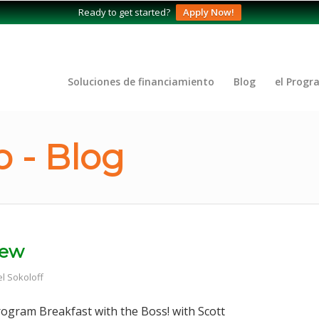
Ready to get started?
Apply Now!
Soluciones de financiamiento
Blog
el Progr
 - Blog
iew
l Sokoloff
rogram Breakfast with the Boss! with Scott